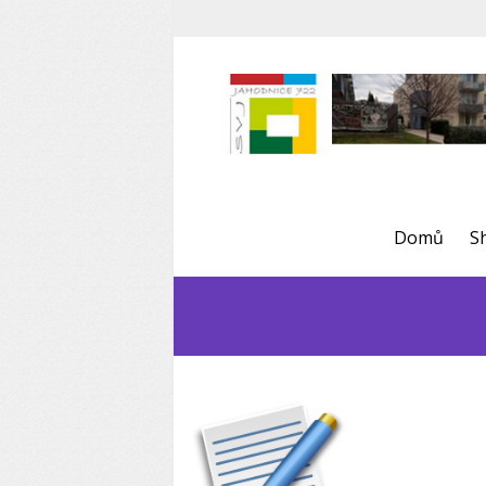
Domů
S