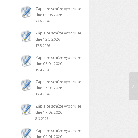
Zápis ze schůze výboru ze
dne 09.06.2026
27.6.2026
Zápis ze schůze výboru ze
dne 12.5.2026
17.5.2026
Zápis ze schůze výboru ze
dne 08.04.2026
19.4.2026
Zápis ze schůze
Zápis ze schůze
Zápis ze dn
Zápis ze schůze výboru ze
výboru ze dne
výboru ze dne
15.4.2019
dne 16.03.2026
04.01.2022
16.03.2026
12.4.2026
Zápis 15.4.20
Zápis ze schůze výboru ze
dne 17.02.2026
Zapis_20220104-1-
20260316_ZapisStáhnout
1Stáhnout
8.3.2026
Zápis ze schůze výboru ze
dne 06.01.2026