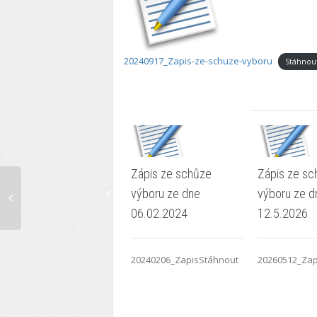
20240917_Zapis-ze-schuze-vyboru
Stáhnou
Zápis ze schůze
Zápis ze sc
výboru ze dne
výboru ze d
06.02.2024
12.5.2026
20240206_ZapisStáhnout
20260512_Zap