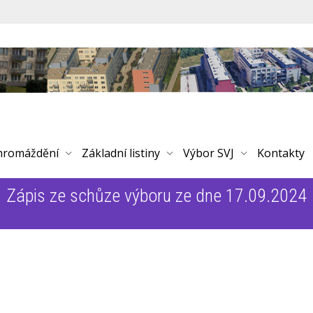
hromáždění
Základní listiny
Výbor SVJ
Kontakty
Zápis ze schůze výboru ze dne 17.09.2024