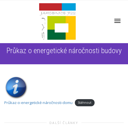
Toggl
Průkaz o energetické náročnosti budovy
navig
Průkaz-o-energetické-náročnosti-domu
Stáhnout
DALŠÍ ČLÁNKY