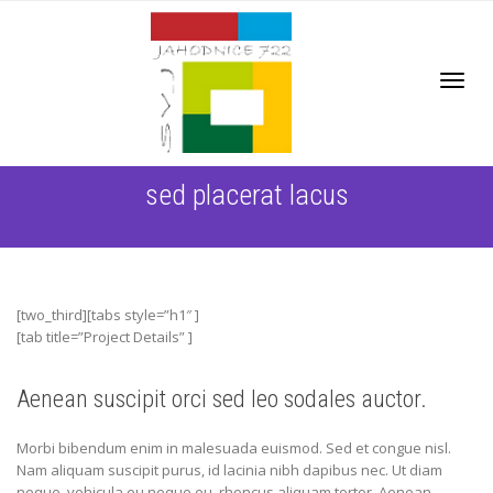
Toggl
sed placerat lacus
[two_third][tabs style=”h1″ ]
navig
[tab title=”Project Details” ]
Aenean suscipit orci sed leo sodales auctor.
Morbi bibendum enim in malesuada euismod. Sed et congue nisl.
Nam aliquam suscipit purus, id lacinia nibh dapibus nec. Ut diam
neque, vehicula eu neque eu, rhoncus aliquam tortor. Aenean