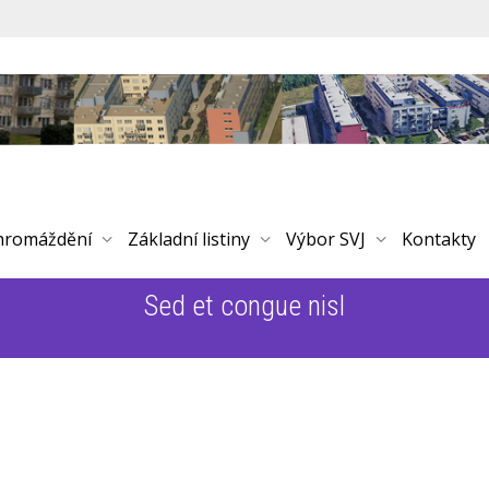
hromáždění
Základní listiny
Výbor SVJ
Kontakty
Sed et congue nisl