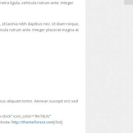
tra ligula, vehicula rutrum ante. Integer
 id lacinia nibh dapibus nec. Ut diam neque,
icula rutrum ante. Integer placerat magna at
cus aliquam tortor. Aenean suscipit orci sed
n-clock” icon_color=”#e74c3c”
ebsite:
http://themeforest.com
[/list]