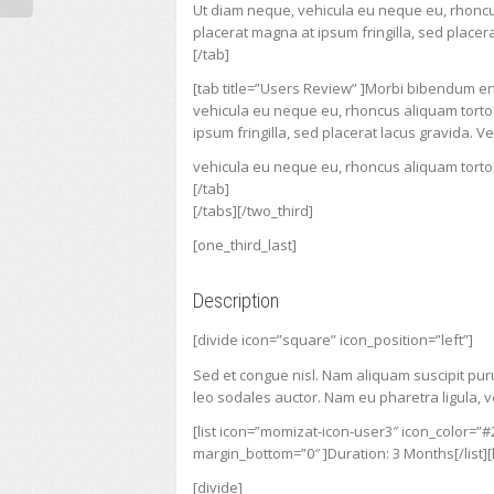
Ut diam neque, vehicula eu neque eu, rhoncus
placerat magna at ipsum fringilla, sed placera
[/tab]
[tab title=”Users Review” ]Morbi bibendum en
vehicula eu neque eu, rhoncus aliquam tortor
ipsum fringilla, sed placerat lacus gravida. V
vehicula eu neque eu, rhoncus aliquam tortor
[/tab]
[/tabs][/two_third]
[one_third_last]
Description
[divide icon=”square” icon_position=”left”]
Sed et congue nisl. Nam aliquam suscipit pur
leo sodales auctor. Nam eu pharetra ligula, v
[list icon=”momizat-icon-user3″ icon_color=”#
margin_bottom=”0″ ]Duration: 3 Months[/list]
[divide]