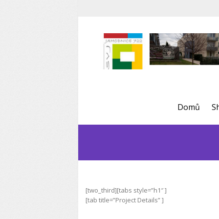
Domů
S
[two_third][tabs style=”h1″ ]
[tab title=”Project Details” ]