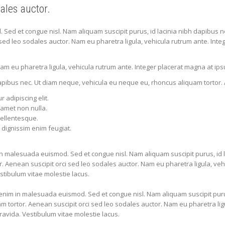
ales auctor.
ed et congue nisl. Nam aliquam suscipit purus, id lacinia nibh dapibus n
sed leo sodales auctor. Nam eu pharetra ligula, vehicula rutrum ante. Integ
 eu pharetra ligula, vehicula rutrum ante. Integer placerat magna at ipsum
dapibus nec. Ut diam neque, vehicula eu neque eu, rhoncus aliquam tortor. 
 adipiscing elit.
t amet non nulla.
pellentesque.
t dignissim enim feugiat.
in malesuada euismod. Sed et congue nisl. Nam aliquam suscipit purus, id 
. Aenean suscipit orci sed leo sodales auctor. Nam eu pharetra ligula, veh
estibulum vitae molestie lacus.
nim in malesuada euismod. Sed et congue nisl. Nam aliquam suscipit purus
 tortor. Aenean suscipit orci sed leo sodales auctor. Nam eu pharetra ligu
gravida. Vestibulum vitae molestie lacus.