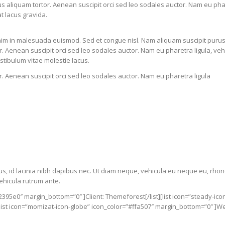
 aliquam tortor. Aenean suscipit orci sed leo sodales auctor. Nam eu phare
t lacus gravida.
im in malesuada euismod. Sed et congue nisl. Nam aliquam suscipit purus,
. Aenean suscipit orci sed leo sodales auctor. Nam eu pharetra ligula, veh
estibulum vitae molestie lacus.
. Aenean suscipit orci sed leo sodales auctor. Nam eu pharetra ligula
us, id lacinia nibh dapibus nec. Ut diam neque, vehicula eu neque eu, rhon
ehicula rutrum ante.
2395e0″ margin_bottom=”0″ ]Client: Themeforest[/list][list icon=”steady-ico
[list icon=”momizat-icon-globe” icon_color=”#ffa507″ margin_bottom=”0″ ]W