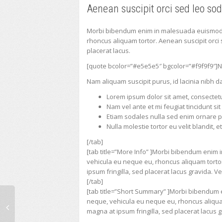
Aenean suscipit orci sed leo sod
Morbi bibendum enim in malesuada euismod. S
rhoncus aliquam tortor. Aenean suscipit orci 
placerat lacus.
[quote bcolor=”#e5e5e5″ bgcolor=”#f9f9f9″]Nam
Nam aliquam suscipit purus, id lacinia nibh 
Lorem ipsum dolor sit amet, consectetur
Nam vel ante et mi feugiat tincidunt si
Etiam sodales nulla sed enim ornare 
Nulla molestie tortor eu velit blandit, e
[/tab]
[tab title=”More Info” ]Morbi bibendum enim 
vehicula eu neque eu, rhoncus aliquam tortor
ipsum fringilla, sed placerat lacus gravida. V
[/tab]
[tab title=”Short Summary” ]Morbi bibendum e
neque, vehicula eu neque eu, rhoncus aliquam
magna at ipsum fringilla, sed placerat lacus 